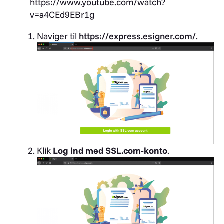
https://www.youtube.com/watch?
v=a4CEd9EBr1g
Naviger til
https://express.esigner.com/
.
Klik
Log ind med SSL.com-konto
.