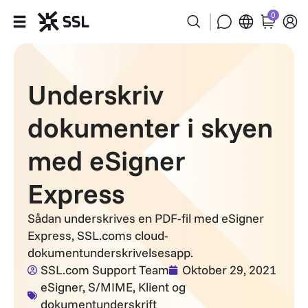
0
Produkter
Underskriv
Brancher
dokumenter i skyen
Partnere
med eSigner
Firmanavn
Express
Støtte
Sådan underskrives en PDF-fil med eSigner
Express, SSL.coms cloud-
dokumentunderskrivelsesapp.
SSL.com Support Team
Oktober 29, 2021
eSigner
,
S/MIME, Klient og
dokumentunderskrift