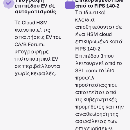
επιπέδου EV σε
από το FIPS 140-2
αυτοματισμούς
Τα ιδιωτικά
κλειδιά
Το Cloud HSM
αποθηκεύονται σε
ικανοποιεί τις
ένα HSM cloud
απαιτήσεις EV του
επικυρωμένο κατά
CA/B Forum:
FIPS 140-2
υπογραφή με
Επιπέδου 3 που
πιστοποιητικά EV
λειτουργεί από το
σε περιβάλλοντα
SSL.com: το ίδιο
χωρίς κεφαλές.
προφίλ
προστασίας που
απαιτείται από
τις κυβερνητικές
προμήθειες και την
αναθεώρηση της
ασφάλειας των
επιχειρήσεων.