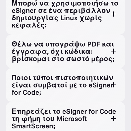
Μπορώ να χρησιμοποιήσω το
eSigner σε ένα περιβάλλον
δημιουργίας Linux χωρίς
κεφαλές;
Θέλω να υπογράψω PDF και
έγγραφα, όχι κώδικα:
βρίσκομαι στο σωστό μέρος;
Ηλεκτρονική Υπογραφή για
Ποιοι τύποι πιστοποιητικών
Έγγραφα
είναι συμβατοί με το eSigner
for Code;
Επηρεάζει το eSigner for Code
τη φήμη του Microsoft
SmartScreen;