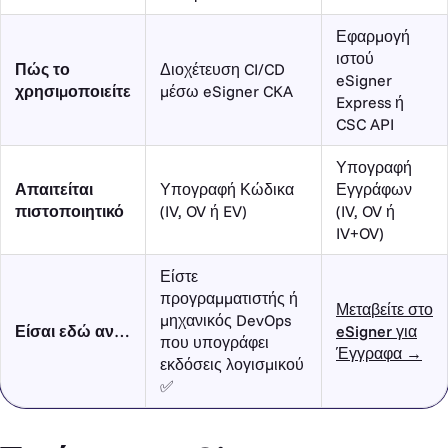
Εφαρμογή
ιστού
Πώς το
Διοχέτευση CI/CD
eSigner
χρησιμοποιείτε
μέσω eSigner CKA
Express ή
CSC API
Υπογραφή
Απαιτείται
Υπογραφή Κώδικα
Εγγράφων
πιστοποιητικό
(IV, OV ή EV)
(IV, OV ή
IV+OV)
Είστε
προγραμματιστής ή
Μεταβείτε στο
μηχανικός DevOps
Είσαι εδώ αν…
eSigner για
που υπογράφει
Έγγραφα →
εκδόσεις λογισμικού
✅