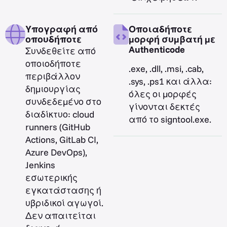
Υπογραφή από
Οποιαδήποτε
οπουδήποτε
μορφή συμβατή με
Authenticode
Συνδεθείτε από
οποιοδήποτε
.exe, .dll, .msi, .cab,
περιβάλλον
.sys, .ps1 και άλλα:
δημιουργίας
όλες οι μορφές
συνδεδεμένο στο
γίνονται δεκτές
διαδίκτυο: cloud
από το signtool.exe.
runners (GitHub
Actions, GitLab CI,
Azure DevOps),
Jenkins
εσωτερικής
εγκατάστασης ή
υβριδικοί αγωγοί.
Δεν απαιτείται