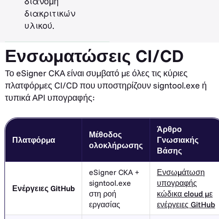
διανομή
διακριτικών
υλικού.
Ενσωματώσεις CI/CD
Το eSigner CKA είναι συμβατό με όλες τις κύριες
πλατφόρμες CI/CD που υποστηρίζουν signtool.exe ή
τυπικά API υπογραφής:
Άρθρο
Μέθοδος
Πλατφόρμα
Γνωσιακής
ολοκλήρωσης
Βάσης
eSigner CKA +
Ενσωμάτωση
signtool.exe
υπογραφής
Ενέργειες GitHub
στη ροή
κώδικα cloud με
εργασίας
ενέργειες GitHub