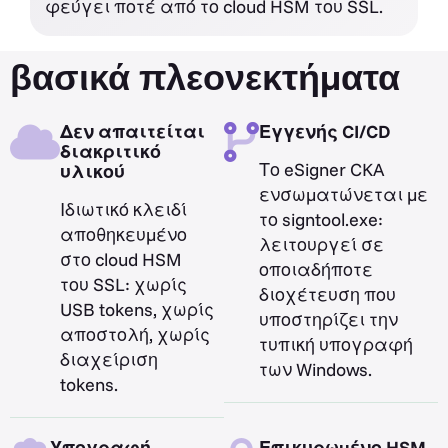
φεύγει ποτέ από το cloud HSM του SSL.
βασικά πλεονεκτήματα
Δεν απαιτείται
Εγγενής CI/CD
διακριτικό
Το eSigner CKA
υλικού
ενσωματώνεται με
Ιδιωτικό κλειδί
το signtool.exe:
αποθηκευμένο
λειτουργεί σε
στο cloud HSM
οποιαδήποτε
του SSL: χωρίς
διοχέτευση που
USB tokens, χωρίς
υποστηρίζει την
αποστολή, χωρίς
τυπική υπογραφή
διαχείριση
των Windows.
tokens.
Υπογραφή
Επικυρωμένο HSM