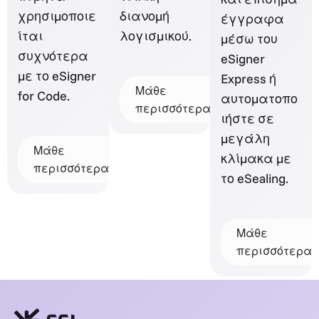
χρησιμοποιε
διανομή
έγγραφα
ίται
λογισμικού.
μέσω του
συχνότερα
eSigner
με το eSigner
Express ή
Μάθε
for Code.
αυτοματοπο
περισσότερα
ιήστε σε
μεγάλη
Μάθε
κλίμακα με
περισσότερα
το eSealing.
Μάθε
περισσότερα