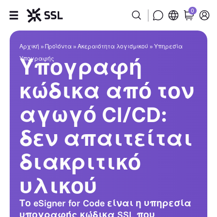
0
Προϊόντα
Αρχική
»
Προϊόντα
»
Ακεραιότητα λογισμικού
»
Υπηρεσία
Υπογραφή
Υπογραφής
Βιομηχανία
κώδικα από τον
Συνεργάτες
αγωγό CI/CD:
Εταιρεία
δεν απαιτείται
Υποστήριξη
διακριτικό
υλικού
Το eSigner for Code είναι η υπηρεσία
υπογραφής κώδικα SSL που