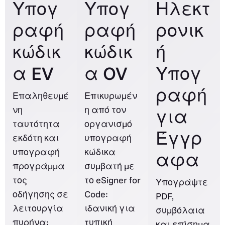
Υπογ
Υπογ
Ηλεκτ
ραφή
ραφή
ρονικ
κώδικ
κώδικ
ή
α EV
α OV
Υπογ
ραφή
Επαληθευμέ
Επικυρωμέν
νη
η από τον
για
ταυτότητα
οργανισμό
Έγγρ
εκδότη και
υπογραφή
υπογραφή
κώδικα
αφα
προγράμμα
συμβατή με
τος
το eSigner for
Υπογράψτε
οδήγησης σε
Code:
PDF,
λειτουργία
ιδανική για
συμβόλαια
πυρήνα:
τυπική
και επίσημα