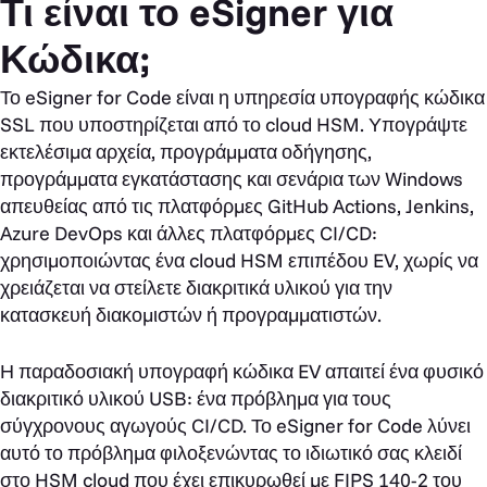
Τι είναι το eSigner για
Κώδικα;
Το eSigner for Code είναι η υπηρεσία υπογραφής κώδικα
SSL που υποστηρίζεται από το cloud HSM. Υπογράψτε
εκτελέσιμα αρχεία, προγράμματα οδήγησης,
προγράμματα εγκατάστασης και σενάρια των Windows
απευθείας από τις πλατφόρμες GitHub Actions, Jenkins,
Azure DevOps και άλλες πλατφόρμες CI/CD:
χρησιμοποιώντας ένα cloud HSM επιπέδου EV, χωρίς να
χρειάζεται να στείλετε διακριτικά υλικού για την
κατασκευή διακομιστών ή προγραμματιστών.
Η παραδοσιακή υπογραφή κώδικα EV απαιτεί ένα φυσικό
διακριτικό υλικού USB: ένα πρόβλημα για τους
σύγχρονους αγωγούς CI/CD. Το eSigner for Code λύνει
αυτό το πρόβλημα φιλοξενώντας το ιδιωτικό σας κλειδί
στο HSM cloud που έχει επικυρωθεί με FIPS 140-2 του