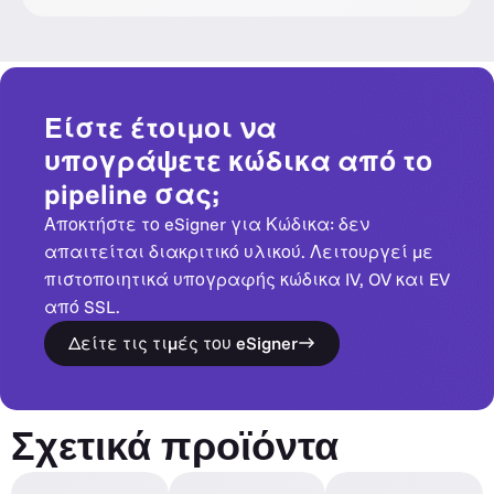
Είστε έτοιμοι να
υπογράψετε κώδικα από το
pipeline σας;
Αποκτήστε το eSigner για Κώδικα: δεν
απαιτείται διακριτικό υλικού. Λειτουργεί με
πιστοποιητικά υπογραφής κώδικα IV, OV και EV
από SSL.
Δείτε τις τιμές του eSigner
Σχετικά προϊόντα