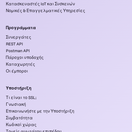
Κατασκευαστές IoT και Συσκευών
Νομικές & Επαγγελματικές Υπηρεσίες
Προγράμματα
Συνεργάτες
REST API
Postman API
Πάροχοι υποδοχής
Καταχωρητές
Οι έμποροι
Υποστήριξη
Τι είναι το SSL;
Γνωσιακή
Επικοινωνήστε με την Υποστήριξη
Συμβατότητα
Κωδικοί χώρας
Τομείς ανωτάτου επιπέδου