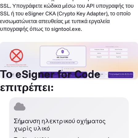
SSL. Υπογράφετε κώδικα μέσω του API υπογραφής του
SSL ή του eSigner CKA (Crypto Key Adapter), το οποίο
ενσωματώνεται απευθείας με τυπικά εργαλεία
υπογραφής όπως το signtool.exe.
ΠΛΑΤΦΟΡΜΕΣ CI/CD
Ενέργειες GitHub
Azure DevOps
✓
Jenkins
ΚύκλοςCI
GitLab CI
TeamCity
SSL Cloud HSM
Επικυρώθηκε από το FIPS 140-2
Το ιδιωτικό κλειδί δεν φεύγει ποτέ από το HSM
Δεν απαιτείται διακριτικό USB
Δεν υπάρχει αποστολή. Δεν υπάρχει διαχείριση.
Το eSigner for Code
ΑΓΩΓΟΣ CI/CD
>
>
>
>
eSigner CKA
Υπογεγραμμένο και αξιόπιστο
git push
χτίζω
απελευθερώνουν
Αποθήκη
τεχνούργημα
τεχνούργημα
Υπογραφή μέσω του cloud HSM του SSL.com
Ο κωδικός αυθεντικοποίησης επαληθεύτηκε
επιτρέπει:
Σήμανση ηλεκτρικού οχήματος
χωρίς υλικό