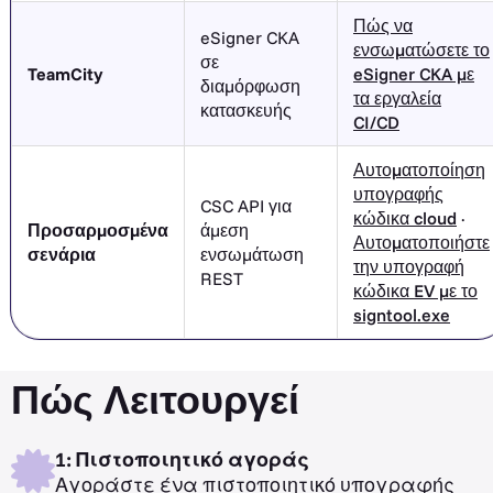
Πώς να
eSigner CKA
ενσωματώσετε το
σε
TeamCity
eSigner CKA με
διαμόρφωση
τα εργαλεία
κατασκευής
CI/CD
Αυτοματοποίηση
υπογραφής
CSC API για
κώδικα cloud
·
Προσαρμοσμένα
άμεση
Αυτοματοποιήστε
σενάρια
ενσωμάτωση
την υπογραφή
REST
κώδικα EV με το
signtool.exe
Πώς Λειτουργεί
1: Πιστοποιητικό αγοράς
Αγοράστε ένα πιστοποιητικό υπογραφής