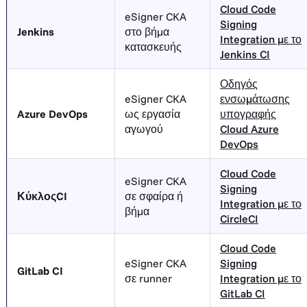
Cloud Code
eSigner CKA
Signing
Jenkins
στο βήμα
Integration με το
κατασκευής
Jenkins CI
Οδηγός
eSigner CKA
ενσωμάτωσης
Azure DevOps
ως εργασία
υπογραφής
αγωγού
Cloud Azure
DevOps
Cloud Code
eSigner CKA
Signing
ΚύκλοςCI
σε σφαίρα ή
Integration με το
βήμα
CircleCI
Cloud Code
eSigner CKA
Signing
GitLab CI
σε runner
Integration με το
GitLab CI