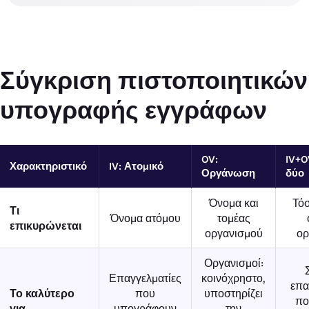
Σύγκριση πιστοποιητικών
υπογραφής εγγράφων
OV:
IV+O
Χαρακτηριστικό
IV: Ατομικό
Οργάνωση
δύο
Όνομα και
Τόσ
Τι
Όνομα ατόμου
τομέας
επικυρώνεται
οργανισμού
ορ
Οργανισμοί:
Επαγγελματίες
κοινόχρηστο,
επα
Το καλύτερο
που
υποστηρίζει
πο
για
υπογράφουν
την