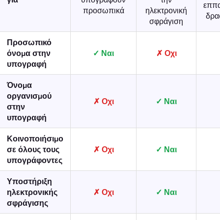
εππα
προσωπικά
ηλεκτρονική
δρα
σφράγιση
Προσωπικό
όνομα στην
Ναι
Οχι
υπογραφή
Όνομα
οργανισμού
Οχι
Ναι
στην
υπογραφή
Κοινοποιήσιμο
σε όλους τους
Οχι
Ναι
υπογράφοντες
Υποστήριξη
ηλεκτρονικής
Οχι
Ναι
σφράγισης