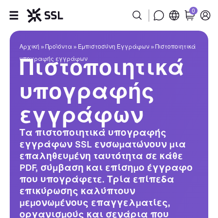
0
Πιστοποιητικά υπογραφής ε
Προϊόντα
Αρχική
»
Προϊόντα
»
Εμπιστοσύνη Εγγράφων
»
Πιστοποιητικά
Πιστοποιητικά
υπογραφής εγγράφων
Βιομηχανία
υπογραφής
Συνεργάτες
εγγράφων
Εταιρεία
Τα πιστοποιητικά υπογραφής
εγγράφων SSL ενσωματώνουν μια
Υποστήριξη
επαληθευμένη ταυτότητα σε κάθε
PDF, σύμβαση και επίσημο έγγραφο
που υπογράφετε. Τρία επίπεδα
επικύρωσης καλύπτουν
μεμονωμένους επαγγελματίες,
οργανισμούς και σενάρια που