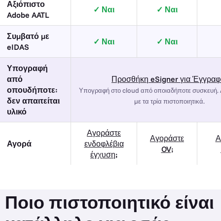
Αξιόπιστο
Ναι
Ναι
Adobe AATL
Συμβατό με
Ναι
Ναι
eIDAS
Υπογραφή
από
Προσθήκη eSigner για Έγγραφ
οπουδήποτε:
Υπογραφή στο cloud από οποιαδήποτε συσκευή. Λ
δεν απαιτείται
με τα τρία πιστοποιητικά.
υλικό
Αγοράστε
Αγοράστε
Α
Αγορά
ενδοφλέβια
OV;
έγχυση;
Ποιο πιστοποιητικό είναι