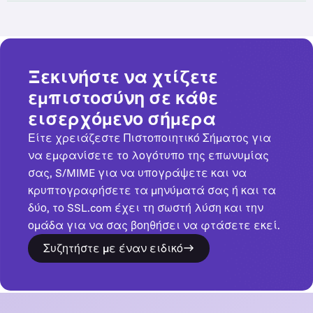
Ξεκινήστε να χτίζετε
εμπιστοσύνη σε κάθε
εισερχόμενο σήμερα
Είτε χρειάζεστε Πιστοποιητικό Σήματος για
να εμφανίσετε το λογότυπο της επωνυμίας
σας, S/MIME για να υπογράψετε και να
κρυπτογραφήσετε τα μηνύματά σας ή και τα
δύο, το SSL.com έχει τη σωστή λύση και την
ομάδα για να σας βοηθήσει να φτάσετε εκεί.
Συζητήστε με έναν ειδικό