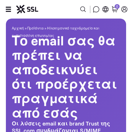
0
Ηλεκτρονικό ταχυδρομείο και
Προϊόντα
Αρχική
»
Προϊόντα
»
Ηλεκτρονικό ταχυδρομείο και
Το email σας θα
εμπιστοσύνη επωνυμίας
Βιομηχανία
πρέπει να
Συνεργάτες
αποδεικνύει
Εταιρεία
ότι προέρχεται
Υποστήριξη
πραγματικά
από εσάς
Οι λύσεις email και brand Trust της
SSL.com συνδυάζονται S/MIME