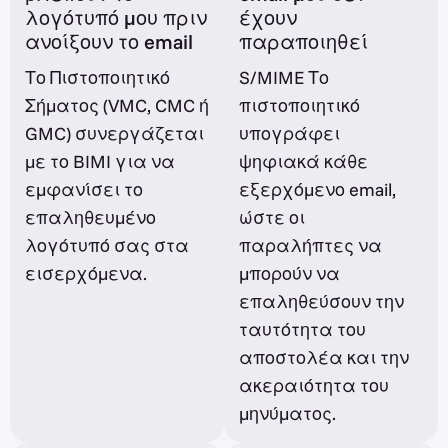
λογότυπό μου πριν
έχουν
ανοίξουν το email
παραποιηθεί
Το Πιστοποιητικό
S/MIME Το
Σήματος (VMC, CMC ή
πιστοποιητικό
GMC) συνεργάζεται
υπογράφει
με το BIMI για να
ψηφιακά κάθε
εμφανίσει το
εξερχόμενο email,
επαληθευμένο
ώστε οι
λογότυπό σας στα
παραλήπτες να
εισερχόμενα.
μπορούν να
επαληθεύσουν την
ταυτότητα του
αποστολέα και την
ακεραιότητα του
μηνύματος.