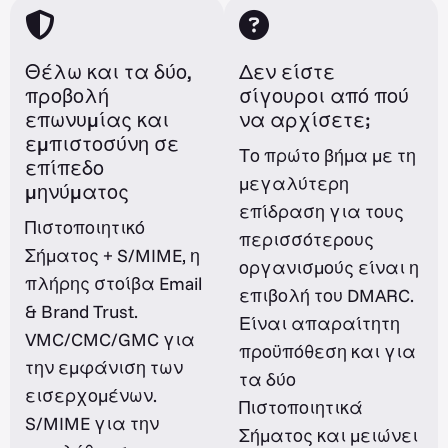
Θέλω και τα δύο,
Δεν είστε
προβολή
σίγουροι από πού
επωνυμίας και
να αρχίσετε;
εμπιστοσύνη σε
Το πρώτο βήμα με τη
επίπεδο
μεγαλύτερη
μηνύματος
επίδραση για τους
Πιστοποιητικό
περισσότερους
Σήματος + S/MIME, η
οργανισμούς είναι η
πλήρης στοίβα Email
επιβολή του DMARC.
& Brand Trust.
Είναι απαραίτητη
VMC/CMC/GMC για
προϋπόθεση και για
την εμφάνιση των
τα δύο
εισερχομένων.
Πιστοποιητικά
S/MIME για την
Σήματος και μειώνει