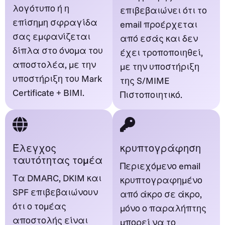
λογότυπο ή η
επιβεβαιώνει ότι το
επίσημη σφραγίδα
email προέρχεται
σας εμφανίζεται
από εσάς και δεν
δίπλα στο όνομα του
έχει τροποποιηθεί,
αποστολέα, με την
με την υποστήριξη
υποστήριξη του Mark
της S/MIME
Certificate + BIMI.
Πιστοποιητικό.
Έλεγχος
κρυπτογράφηση
ταυτότητας τομέα
Περιεχόμενο email
Τα DMARC, DKIM και
κρυπτογραφημένο
SPF επιβεβαιώνουν
από άκρο σε άκρο,
ότι ο τομέας
μόνο ο παραλήπτης
αποστολής είναι
μπορεί να το