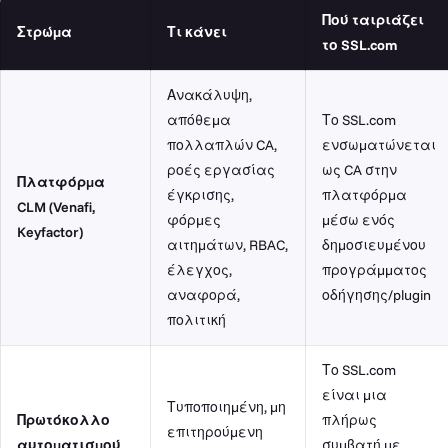
Πού ταιριάζει
Στρώμα
Τι κάνει
το SSL.com
Ανακάλυψη,
απόθεμα
Το SSL.com
πολλαπλών CA,
ενσωματώνεται
ροές εργασίας
ως CA στην
Πλατφόρμα
έγκρισης,
πλατφόρμα
CLM (Venafi,
φόρμες
μέσω ενός
Keyfactor)
αιτημάτων, RBAC,
δημοσιευμένου
έλεγχος,
προγράμματος
αναφορά,
οδήγησης/plugin
πολιτική
Το SSL.com
είναι μια
Τυποποιημένη, μη
Πρωτόκολλο
πλήρως
επιτηρούμενη
αυτοματισμού
συμβατή με