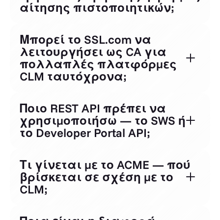
αίτησης πιστοποιητικών;
Μπορεί το SSL.com να
λειτουργήσει ως CA για
πολλαπλές πλατφόρμες
CLM ταυτόχρονα;
Ποιο REST API πρέπει να
χρησιμοποιήσω — το SWS ή
το Developer Portal API;
Τι γίνεται με το ACME — πού
βρίσκεται σε σχέση με το
CLM;