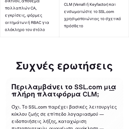
δικτύου, απόθεμα
CLM (Venafi ή Keyfactor) και
πολλαπλών CA,
ενσωματώστε το SSL.com
εγκρίσεις, φόρμες
χρησιμοποιώντας το σχετικό
αιτημάτων ή RBAC για
πρόσθετο
ολόκληρο τον στόλο
Συχνές ερωτήσεις
Περιλαμβάνει το SSL.com μια
πλήρη πλατφόρμα CLM;
Όχι. Το SSL.com παρέχει βασικές λειτουργίες
κύκλου ζωής σε επίπεδο λογαριασμού —
ειδοποιήσεις λήξης, καταχώριση
πιστοποιητικών, ανανέωση, ανάκληση —