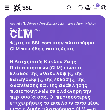
0
CLM
Προϊόντα
Αρχική
»
Προϊόντα
»
Ασφάλεια
»
CLM — Διαχείριση Κύκλου
CLM
Ζωής Πιστοποιητικών
Βιομηχανία
Φέρτε το SSL.com στην πλατφόρμα
Συνεργάτες
CLM που ήδη εμπιστεύεστε.
Εταιρεία
Η Διαχείριση Κύκλου Ζωής
Πιστοποιητικών (CLM) είναι ο
κλάδος της ανακάλυψης, της
Υποστήριξη
καταγραφής, της έκδοσης, της
ανανέωσης και της ανάκλησης
πιστοποιητικών σε ολόκληρη την
περιουσία σας. Οι περισσότερες
επιχειρήσεις το εκτελούν αυτό μέσω
μιας ειδικής πλατφόρμας CLM — η