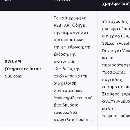
χρησιμοποιή
Το καθιερωμένο
Υπάρχουσες
REST API. Οδηγεί
ενσωματώσε
την παραγγελία
συνεργατών, 
πιστοποιητικών,
SSL.com Adapt
την επικύρωση, την
Driver για Vena
έκδοση, την
και οι
SWS API
ανανέωση
περισσότερε
(Υπηρεσίες Ιστού
κλειδιών, την
πρόσφατες
SSL.com)
ανάκληση και τη
εργασίες
διαχείριση
αυτοματοποίη
λογαριασμών.
Σταθερό, ευρ
Υποστηρίζεται από
αναπτυγμένο
ένα δημόσιο
καλά
sandbox για
τεκμηριωμένο
ασφαλείς δοκιμές.