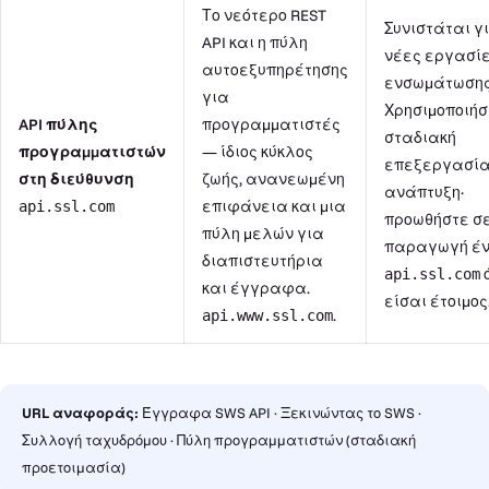
Το νεότερο REST
Συνιστάται γ
API και η πύλη
νέες εργασί
αυτοεξυπηρέτησης
ενσωμάτωσης
για
Χρησιμοποιήσ
API πύλης
προγραμματιστές
σταδιακή
προγραμματιστών
— ίδιος κύκλος
επεξεργασία
στη διεύθυνση
ζωής, ανανεωμένη
ανάπτυξη·
επιφάνεια και μια
api.ssl.com
προωθήστε σ
πύλη μελών για
παραγωγή έν
διαπιστευτήρια
api.ssl.com
και έγγραφα.
είσαι έτοιμος
.
api.www.ssl.com
URL αναφοράς:
Έγγραφα SWS API
·
Ξεκινώντας το SWS
·
Συλλογή ταχυδρόμου
·
Πύλη προγραμματιστών (σταδιακή
προετοιμασία)