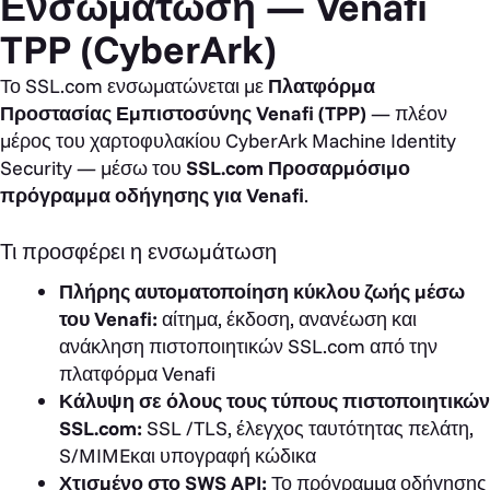
Ενσωμάτωση — Venafi
TPP (CyberArk)
Το SSL.com ενσωματώνεται με
Πλατφόρμα
Προστασίας Εμπιστοσύνης Venafi (TPP)
— πλέον
μέρος του χαρτοφυλακίου CyberArk Machine Identity
Security — μέσω του
SSL.com Προσαρμόσιμο
πρόγραμμα οδήγησης για Venafi
.
Τι προσφέρει η ενσωμάτωση
Πλήρης αυτοματοποίηση κύκλου ζωής μέσω
του Venafi:
αίτημα, έκδοση, ανανέωση και
ανάκληση πιστοποιητικών SSL.com από την
πλατφόρμα Venafi
Κάλυψη σε όλους τους τύπους πιστοποιητικών
SSL.com:
SSL /TLS, έλεγχος ταυτότητας πελάτη,
S/MIMEκαι υπογραφή κώδικα
Χτισμένο στο SWS API:
Το πρόγραμμα οδήγησης