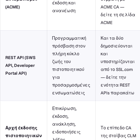
έκδοση και
(ACME)
ACME CA —
ανανέωση
δείτε τη σελίδα
ACME
Προγραμματική
Και τα δύο
πρόσβαση στον
δημοσιεύονται
πλήρη κύκλο
και
REST API (SWS
ζωής του
υποστηρίζονται
API, Developer
πιστοποιητικού
από το SSL.com
Portal API)
για
— δείτε την
προσαρμοσμένες
ενότητα REST
ενσωματώσεις
APIs παρακάτω
Επικύρωση,
έκδοση,
ανάκληση,
Αρχή έκδοσης
Το επίπεδο CA
ειδοποιήσεις
πιστοποιητικών
της στοίβας CLM
λήξης,