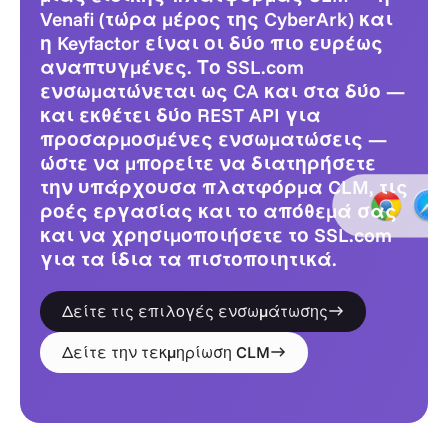
Venafi (τώρα μέρος της CyberArk) και
η Keyfactor είναι οι δύο πιο ευρέως
αναπτυγμένες. Το SSL.com
ενσωματώνεται ως CA και στα δύο —
και εκθέτει δύο REST API για
προσαρμοσμένες ενσωματώσεις —
ώστε να μπορείτε να διατηρήσετε
την υπάρχουσα πλατφόρμα CLM, τις
ροές εργασίας και το απόθεμά σας
και να χρησιμοποιήσετε το SSL.com
για τα ίδια τα πιστοποιητικά.
Δείτε τις επιλογές ενσωμάτωσης
Δείτε την τεκμηρίωση CLM