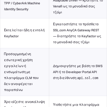
Adaptable Driver — κρατήστε το
TPP / CyberArk Machine
Venafi ως το μοναδικό σας
Identity Security
τζάμι
Εγκαταστήστε το πρόσθετο
Εκτελείται ήδη η εντολή
SSL.com AnyCA Gateway REST
Keyfactor
— διατηρήστε το Keyfactor ως
το μοναδικό σας τζάμι
Προσαρμοσμένη
εσωτερική χρήση
εργαλείων ή
Δημιουργήστε με βάση το SWS
ενσωμάτωση με
API ή το Developer Portal API
πλατφόρμα CLM που
στη διεύθυνση
api.ssl.com
δεν αναφέρεται
παραπάνω
Χρειάζεστε ανακάλυψη
Υιοθετήστε μια πλατφόρμα