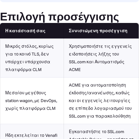
Επιλογή προσέγγισης
Η κατάστασή σας
Συνιστώμενη προσέγγιση
Μικρός στόλος, κυρίως
Χρησιμοποιήστε τις εγγενείς
για το κοινό TLS, δεν
ειδοποιήσεις λήξης του
υπάρχει υπάρχουσα
SSL.com και
Αυτοματισμός
πλατφόρμα CLM
ACME
ACME για αυτοματοποίηση
Μεσαίου μεγέθους
έκδοσης/ανανέωσης, καθώς
station wagon, με DevOps,
και οι εγγενείς λειτουργίες
χωρίς πλατφόρμα CLM
σε επίπεδο λογαριασμού του
SSL.com για παρακολούθηση
Εγκαταστήστε το SSL.com
Ήδη εκτελείται το Venafi