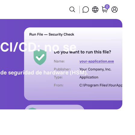
0
 CI/CD: no se
lo de seguridad de hardware (HSM).