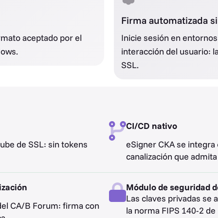
Firma automatizada sin
formato aceptado por el
Inicie sesión en entorno
dows.
interacción del usuario: 
SSL.
CI/CD nativo
ube de SSL: sin tokens
eSigner CKA se integra 
canalización que admita
ización
Módulo de seguridad d
Las claves privadas se
del CA/B Forum: firma con
la norma FIPS 140-2 de 
a.