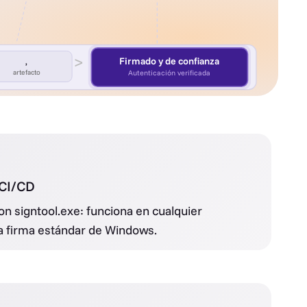
>
Firmado y de confianza
,
artefacto
Autenticación verificada
 CI/CD
on signtool.exe: funciona en cualquier
la firma estándar de Windows.