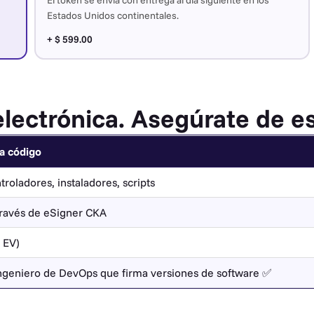
El token se envía con entrega al día siguiente en los
Estados Unidos continentales.
+ $ 599.00
lectrónica. Asegúrate de est
a código
troladores, instaladores, scripts
través de eSigner CKA
 EV)
ingeniero de DevOps que firma versiones de software ✅