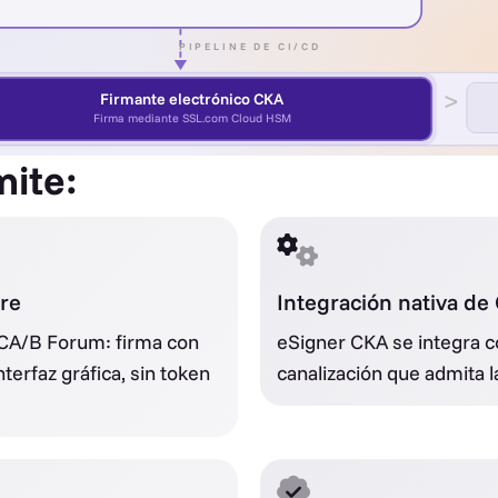
PIPELINE DE CI/CD
>
Firmante electrónico CKA
Firma mediante SSL.com Cloud HSM
mite:
are
Integración nativa de
 CA/B Forum: firma con
eSigner CKA se integra c
terfaz gráfica, sin token
canalización que admita 