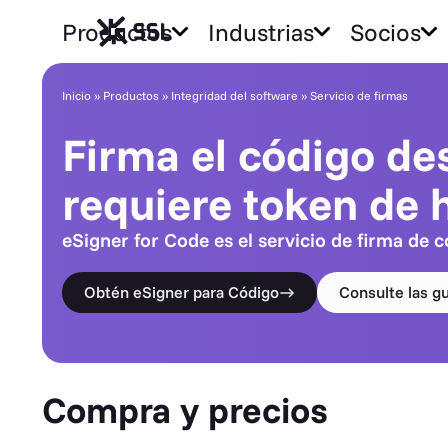
Productos
Industrias
Socios
Inicio
»
Productos
»
Integridad del software
»
Servicio de firmas
Firma el código de
requiere token de 
eSigner for Code es el servicio de firma de
Obtén eSigner para Código
Consulte las gu
Compra y precios