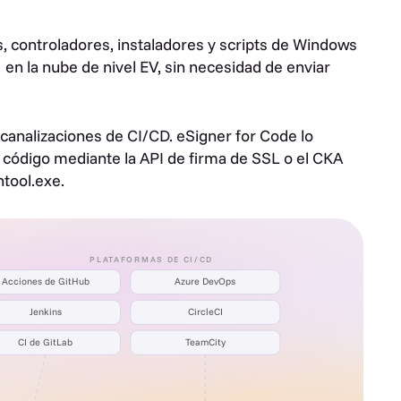
, controladores, instaladores y scripts de Windows
n la nube de nivel EV, sin necesidad de enviar
canalizaciones de CI/CD. eSigner for Code lo
 código mediante la API de firma de SSL o el CKA
tool.exe.
PLATAFORMAS DE CI/CD
Acciones de GitHub
Azure DevOps
Jenkins
CircleCI
CI de GitLab
TeamCity