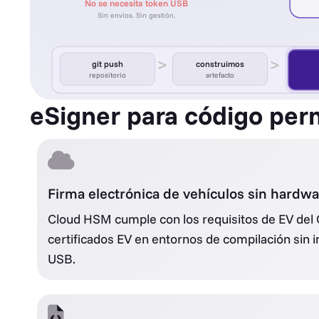
No se necesita token USB
Sin envíos. Sin gestión.
>
>
git push
construimos
repositorio
artefacto
eSigner para código per
Firma electrónica de vehículos sin hardw
Cloud HSM cumple con los requisitos de EV del
certificados EV en entornos de compilación sin in
USB.