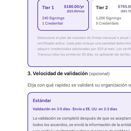
$180.00/yr
$765.0
Tier 1
Tier 2
($15.00/mo)
($63.7
240 Signings
1,200 Signings
1 Credential
5 Credentials
Seleccione el plan de volumen de firmas mensual o anual. La
certificado activo. Cada plan incluye una cantidad determ
adquirir credenciales adicionales por $20 al mes. Los certi
Transcurridos los primeros 30 días, se aplicarán las tarifa
3. Velocidad de validación
(opcional)
Elija con qué rapidez se validará su organización 
Estándar
Validación en 3-5 días · Envío a EE. UU. en 2-3 días
La validación se completó después de que se aceptar
todos los acuerdos, se envió la información de la entid