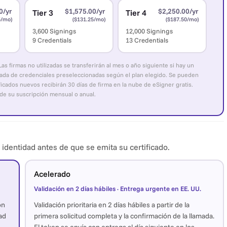
0/yr
$1,575.00/yr
$2,250.00/yr
Tier 3
Tier 4
5/mo)
($131.25/mo)
($187.50/mo)
3,600 Signings
12,000 Signings
9 Credentials
13 Credentials
s firmas no utilizadas se transferirán al mes o año siguiente si hay un
inada de credenciales preseleccionadas según el plan elegido. Se pueden
ficados nuevos recibirán 30 días de firma en la nube de eSigner gratis.
s de su suscripción mensual o anual.
o identidad antes de que se emita su certificado.
Acelerado
Validación en 2 días hábiles · Entrega urgente en EE. UU.
on
Validación prioritaria en 2 días hábiles a partir de la
ad
primera solicitud completa y la confirmación de la llamada.