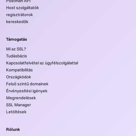
Postman API
Host szolgáltatók
regisztrátorok
kereskedők
Támogatás
Mi az SSL?
Tudásbázis
Kapcsolatfelvétel az ügyfélszolgálattal
Kompatibilitás
Országkódok
Felső szintű domainek
Érvényesítési igények
Megrendelések
SSL Manager
Letöltések
Rólunk