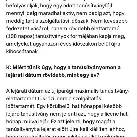
befolyásolják, hogy egy adott tanúsítványfájl
mennyi ideig maradhat aktív, nem pedig azt, hogy
meddig tart a szolgáltatási időszak. Nem kevesebb
fedezetet vásárol, hanem rövidebb élettartamú
(198 napos) tanúsítványok formájában kapja meg,
amelyeket ugyanazon éves időszakon belül újra
kibocsátanak.
K: Miért tűnik úgy, hogy a tanúsítványomon a
lejárati dátum rövidebb, mint egy év?
A lejárati dátum az új iparági maximális tanúsítvány-
élettartamot tükrözi, nem a szolgáltatás
időtartamát. Egy körülbelül hat hónappal később
lejáró tanúsítvány nem jelenti azt, hogy a licenc hat
hónap múlva lejár. Ez azt jelenti, hogy magát a
tanúsítványt a lejárat előtt újra kell kiállítani ahhoz,
hogy a szolgáltatás megszakítás nélkül működjön.