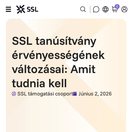
0
Termékek
SSL tanúsítvány
Iparágak
érvényességének
Partnerek
változásai: Amit
Rólunk
tudnia kell
Támogatás
SSL támogatási csoport
Június 2, 2026