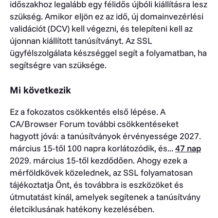
időszakhoz legalább egy félidős újbóli kiállításra lesz
szükség. Amikor eljön ez az idő, új domainvezérlési
validációt (DCV) kell végezni, és telepíteni kell az
újonnan kiállított tanúsítványt. Az SSL
ügyfélszolgálata készséggel segít a folyamatban, ha
segítségre van szüksége.
Mi következik
Ez a fokozatos csökkentés első lépése. A
CA/Browser Forum további csökkentéseket
hagyott jóvá: a tanúsítványok érvényessége 2027.
március 15-től 100 napra korlátozódik, és...
47 nap
2029. március 15-től kezdődően. Ahogy ezek a
mérföldkövek közelednek, az SSL folyamatosan
tájékoztatja Önt, és továbbra is eszközöket és
útmutatást kínál, amelyek segítenek a tanúsítvány
életciklusának hatékony kezelésében.