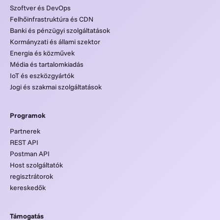
Szoftver és DevOps
Felhőinfrastruktúra és CDN
Banki és pénzügyi szolgáltatások
Kormányzati és állami szektor
Energia és közművek
Média és tartalomkiadás
IoT és eszközgyártók
Jogi és szakmai szolgáltatások
Programok
Partnerek
REST API
Postman API
Host szolgáltatók
regisztrátorok
kereskedők
Támogatás