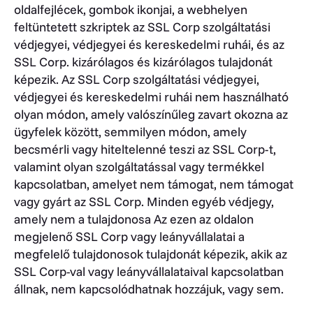
oldalfejlécek, gombok ikonjai, a webhelyen
feltüntetett szkriptek az SSL Corp szolgáltatási
védjegyei, védjegyei és kereskedelmi ruhái, és az
SSL Corp. kizárólagos és kizárólagos tulajdonát
képezik. Az SSL Corp szolgáltatási védjegyei,
védjegyei és kereskedelmi ruhái nem használható
olyan módon, amely valószínűleg zavart okozna az
ügyfelek között, semmilyen módon, amely
becsmérli vagy hiteltelenné teszi az SSL Corp-t,
valamint olyan szolgáltatással vagy termékkel
kapcsolatban, amelyet nem támogat, nem támogat
vagy gyárt az SSL Corp. Minden egyéb védjegy,
amely nem a tulajdonosa Az ezen az oldalon
megjelenő SSL Corp vagy leányvállalatai a
megfelelő tulajdonosok tulajdonát képezik, akik az
SSL Corp-val vagy leányvállalataival kapcsolatban
állnak, nem kapcsolódhatnak hozzájuk, vagy sem.