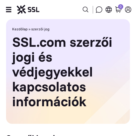
0
Termékek
Kezdőlap
»
szerzői jog
SSL.com szerzői
Iparágak
jogi és
Partnerek
védjegyekkel
Rólunk
kapcsolatos
Támogatás
információk