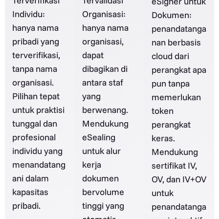
Terverifikasi
Tervalidasi
eSigner untuk
Individu:
Organisasi:
Dokumen:
hanya nama
hanya nama
penandatanga
pribadi yang
organisasi,
nan berbasis
terverifikasi,
dapat
cloud dari
tanpa nama
dibagikan di
perangkat apa
organisasi.
antara staf
pun tanpa
Pilihan tepat
yang
memerlukan
untuk praktisi
berwenang.
token
tunggal dan
Mendukung
perangkat
profesional
eSealing
keras.
individu yang
untuk alur
Mendukung
menandatang
kerja
sertifikat IV,
ani dalam
dokumen
OV, dan IV+OV
kapasitas
bervolume
untuk
pribadi.
tinggi yang
penandatanga