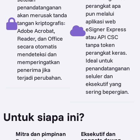
perangkat apa
penandatanganan
pun melalui
akan merusak tanda
aplikasi web
tangan kriptografis:
eSigner Express
Adobe Acrobat,
atau API CSC
Reader, dan Office
tanpa token
secara otomatis
perangkat keras.
mendeteksi dan
Ideal untuk
memperingatkan
penandatanganan
penerima jika
seluler dan
terjadi perubahan.
eksekutif yang
sering bepergian.
Untuk siapa ini?
Mitra dan pimpinan
Eksekutif dan