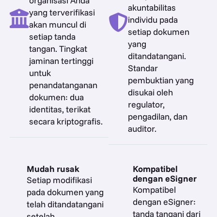
organisasi Anda
akuntabilitas
yang terverifikasi
individu pada
akan muncul di
setiap dokumen
setiap tanda
yang
tangan. Tingkat
ditandatangani.
jaminan tertinggi
Standar
untuk
pembuktian yang
penandatanganan
disukai oleh
dokumen: dua
regulator,
identitas, terikat
pengadilan, dan
secara kriptografis.
auditor.
Mudah rusak
Kompatibel
dengan eSigner
Setiap modifikasi
Kompatibel
pada dokumen yang
dengan eSigner:
telah ditandatangani
tanda tangani dari
setelah