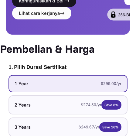
Konfigurasikan & Beli
Lihat cara kerjanya
Pembelian & Harga
1. Pilih Durasi Sertifikat
1 Year
$299.00/yr
2 Years
$274.50/yr
Save 8%
3 Years
$249.67/yr
Save 16%