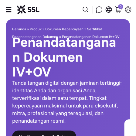
0
Penandatanganan Dokumen IV+
Produk
Beranda
»
Produk
»
Dokumen Kepercayaan
»
Sertifikat
Penandatangana
Penandatanganan Dokumen
»
Penandatanganan Dokumen IV+OV
Industri
n Dokumen
Partner
IV+OV
Perusahaan
Tanda tangan digital dengan jaminan tertinggi:
identitas Anda dan organisasi Anda,
Bantuan
terverifikasi dalam satu tempat. Tingkat
kepercayaan maksimal untuk para eksekutif,
mitra, profesional yang teregulasi, dan
penandatangan resmi.