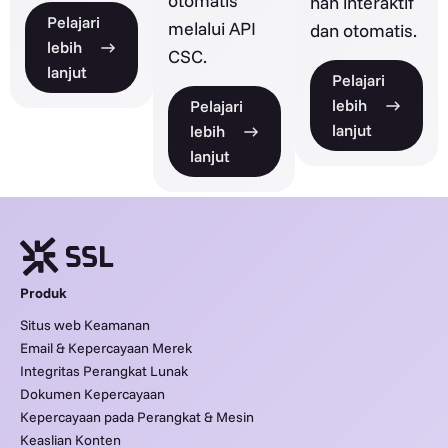
otomatis
nan interaktif
Pelajari
melalui API
dan otomatis.
lebih
CSC.
lanjut
Pelajari
lebih
Pelajari
lanjut
lebih
lanjut
Produk
Situs web Keamanan
Email & Kepercayaan Merek
Integritas Perangkat Lunak
Dokumen Kepercayaan
Kepercayaan pada Perangkat & Mesin
Keaslian Konten