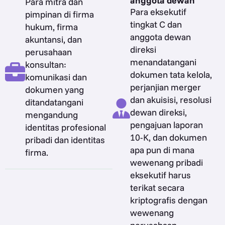
anggota dewan
Para mitra dan
Para eksekutif
pimpinan di firma
tingkat C dan
hukum, firma
anggota dewan
akuntansi, dan
direksi
perusahaan
menandatangani
konsultan:
dokumen tata kelola,
komunikasi dan
perjanjian merger
dokumen yang
dan akuisisi, resolusi
ditandatangani
dewan direksi,
mengandung
pengajuan laporan
identitas profesional
10-K, dan dokumen
pribadi dan identitas
apa pun di mana
firma.
wewenang pribadi
eksekutif harus
terikat secara
kriptografis dengan
wewenang