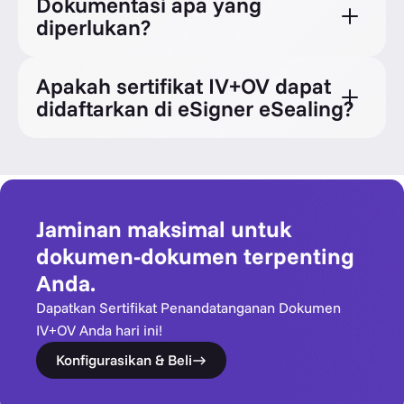
Dokumentasi apa yang
diperlukan?
Apakah sertifikat IV+OV dapat
didaftarkan di eSigner eSealing?
Jaminan maksimal untuk
dokumen-dokumen terpenting
Anda.
Dapatkan Sertifikat Penandatanganan Dokumen
IV+OV Anda hari ini!
Konfigurasikan & Beli