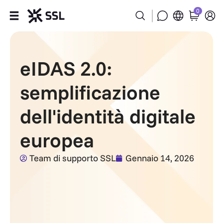
0
Prodotti
eIDAS 2.0:
Industrie
semplificazione
Partner
dell'identità digitale
Azienda
europea
Assistenza
Team di supporto SSL
Gennaio 14, 2026