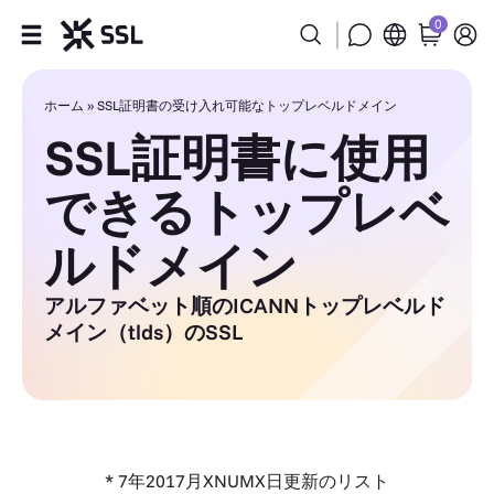
0
製品
ホーム
»
SSL証明書の受け入れ可能なトップレベルドメイン
SSL証明書に使用
用途事例
できるトップレベ
Partners
ルドメイン
会社
アルファベット順のICANNトップレベルド
メイン（tlds）のSSL
サポート
* 7年2017月XNUMX日更新のリスト