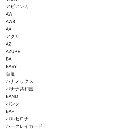
アビアンカ
AW
AWS
AX
アクサ
AZ
AZURE
BA
BABY
百度
バナメックス
バナナ共和国
BAND
バンク
BAR
バルセロナ
バークレイカード