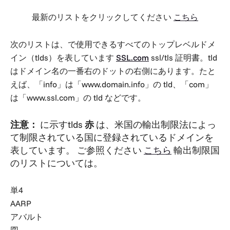
最新のリストをクリックしてください
こちら
次のリストは、で使用できるすべてのトップレベルドメ
イン（tlds）を表しています
SSL.com
ssl/tls 証明書。tld
はドメイン名の一番右のドットの右側にあります。たと
えば、「info」は「www.domain.info」の tld、「com」
は「www.ssl.com」の tld などです。
注意：
に示すtlds
赤
は、米国の輸出制限法によっ
て制限されている国に登録されているドメインを
表しています。 ご参照ください
こちら
輸出制限国
のリストについては。
単4
AARP
アバルト