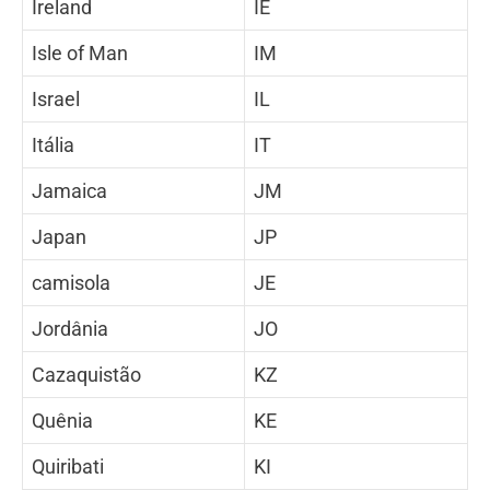
Ireland
IE
Isle of Man
IM
Israel
IL
Itália
IT
Jamaica
JM
Japan
JP
camisola
JE
Jordânia
JO
Cazaquistão
KZ
Quênia
KE
Quiribati
KI