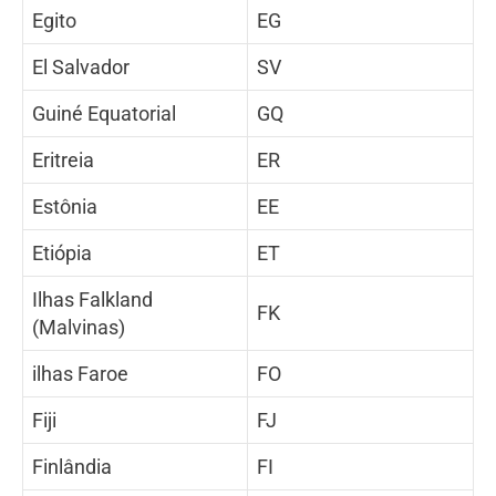
Egito
EG
El Salvador
SV
Guiné Equatorial
GQ
Eritreia
ER
Estônia
EE
Etiópia
ET
Ilhas Falkland
FK
(Malvinas)
ilhas Faroe
FO
Fiji
FJ
Finlândia
FI