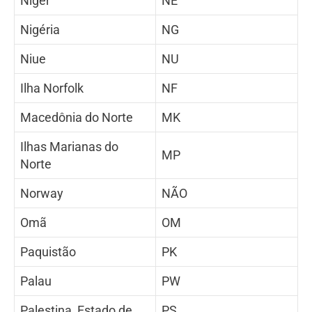
Níger
NE
Nigéria
NG
Niue
NU
Ilha Norfolk
NF
Macedônia do Norte
MK
Ilhas Marianas do
MP
Norte
Norway
NÃO
Omã
OM
Paquistão
PK
Palau
PW
Palestina, Estado de
PS