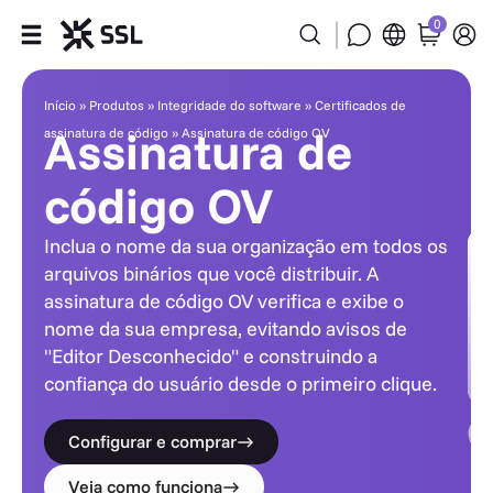
0
Assinatura de código OV
Produtos
Início
»
Produtos
»
Integridade do software
»
Certificados de
Assinatura de
assinatura de código
»
Assinatura de código OV
Indústrias
código OV
Parceiros
Inclua o nome da sua organização em todos os
Empresa
arquivos binários que você distribuir. A
assinatura de código OV verifica e exibe o
nome da sua empresa, evitando avisos de
Suporte
"Editor Desconhecido" e construindo a
confiança do usuário desde o primeiro clique.
Configurar e comprar
Veja como funciona