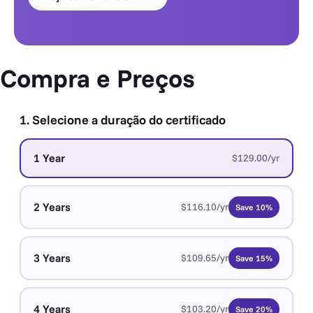
Compra e Preços
1. Selecione a duração do certificado
1 Year
$129.00/yr
2 Years
$116.10/yr
Save 10%
3 Years
$109.65/yr
Save 15%
4 Years
$103.20/yr
Save 20%