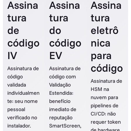
Assina
Assina
Assina
tura
tura
tura
de
do
eletrô
código
código
nica
IV
EV
para
código
Assinatura de
Assinatura de
código
código com
Assinatura de
validada
Validação
HSM na
individualmen
Estendida:
nuvem para
te: seu nome
benefício
pipelines de
pessoal
imediato de
CI/CD: não
verificado no
reputação
requer token
instalador.
SmartScreen,
de hardware.