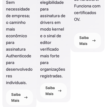
Sem
elegibilidade
Funciona com
necessidade
para
certificados
de empresa;
assinatura de
OV.
o caminho
drivers em
mais
modo kernel
econômico
e o sinal de
Saiba
para
editor
Mais
assinatura
verificado
Authenticode
mais forte
para
para
desenvolvedo
organizações
res
registradas.
individuais.
Saiba
Mais
Saiba
Mais