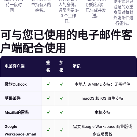
使用您经过
待一段时
书持有人的
人的身份。
织的名称）
验证的双重
间。
姓名。
通常需要 1-
已生成并发
身份对每封
3 个工作
送。
外发邮件进
日。
行签名。
可与您已使用的电子邮件客
户端配合使用
签
加
电邮客户端
笔记
名
密
微软Outlook
✓
✓
本地人 S/MIME 支持：无需插件
苹果邮件
✓
✓
macOS 和 iOS 原生支持
Mozilla的雷鸟
✓
✓
本机支持
Google
需要 Google Workspace 商业版或
✓
✓
Workspace Gmail
企业版套餐