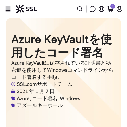
0
製品
Azure KeyVaultを使
用途事例
用したコード署名
Partners
Azure KeyVaultに保存されている証明書と秘
密鍵を使用してWindowsコマンドラインから
会社
コード署名する手順。
SSL.comサポートチーム
サポート
2021 年 1 月 7 日
Azure
,
コード署名
,
Windows
アズールキーホール