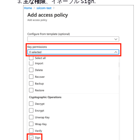
主な権限
、イネーブル
.
Sign